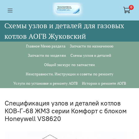
<a href="https://webmaster.yandex.ru/siteinfo/?site=https://www.tskl.ru
<a href="https://webmaster.yandex.ru/siteinfo/?site=https://www.tskl.ru
0
Схемы узлов и деталей для газовых
котлов АОГВ Жуковский
Главное Меню раздела
Запчасти по назначению
Запчасти по моделям
Схемы узлов и деталей
Общий экскурс по запчастям
Неисправности. Инструкции и советы по ремонту
Услуги по установке и ремонту АОГВ
Истории о ремонте АОГВ
Спецификация узлов и деталей котлов
КОВ-Г-68 ЖМЗ серии Комфорт с блоком
Honeywell VS8620