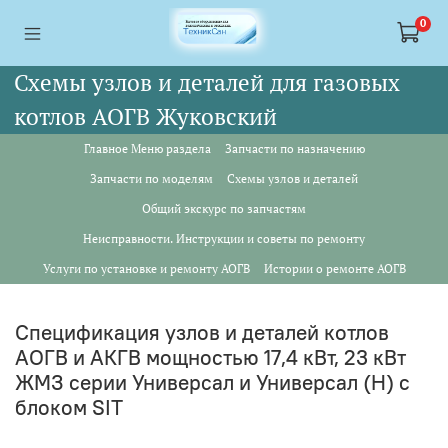
<a href="https://webmaster.yandex.ru/siteinfo/?site=https://www.tskl.ru
<a href="https://webmaster.yandex.ru/siteinfo/?site=https://www.tskl.ru
0
Схемы узлов и деталей для газовых
котлов АОГВ Жуковский
Главное Меню раздела
Запчасти по назначению
Запчасти по моделям
Схемы узлов и деталей
Общий экскурс по запчастям
Неисправности. Инструкции и советы по ремонту
Услуги по установке и ремонту АОГВ
Истории о ремонте АОГВ
Спецификация узлов и деталей котлов
АОГВ и АКГВ мощностью 17,4 кВт, 23 кВт
ЖМЗ серии Универсал и Универсал (Н) с
блоком SIT