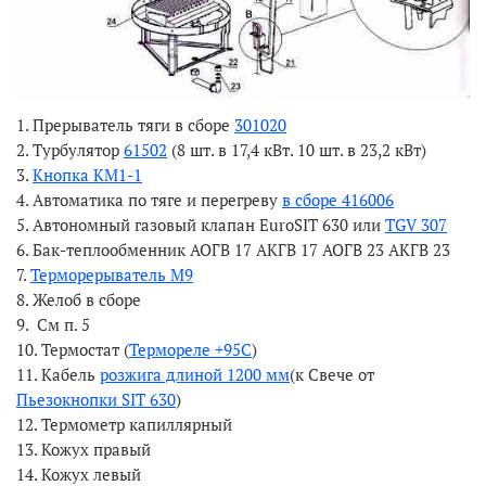
1. Прерыватель тяги в сборе
301020
2. Турбулятор
61502
(8 шт. в 17,4 кВт. 10 шт. в 23,2 кВт)
3.
Кнопка КМ1-1
4. Автоматика по тяге и перегреву
в сборе 416006
5. Автономный газовый клапан EuroSIT 630 или
TGV 307
6. Бак-теплообменник АОГВ 17 АКГВ 17 АОГВ 23 АКГВ 23
7.
Терморерыватель М9
8. Желоб в сборе
9. См п. 5
10. Термостат (
Термореле +95С
)
11. Кабель
розжига длиной 1200 мм
(к Свече от
Пьезокнопки SIT 630
)
12. Термометр капиллярный
13. Кожух правый
14. Кожух левый