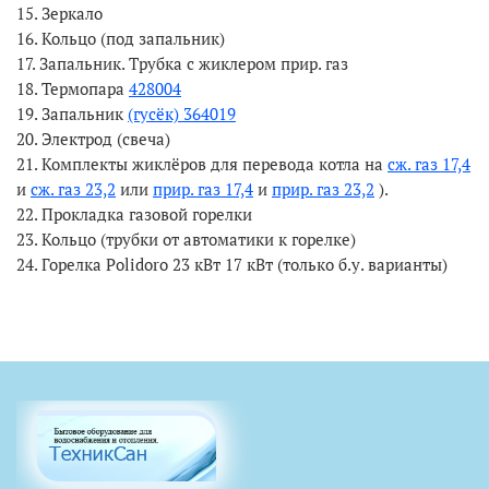
15. Зеркало
16. Кольцо (под запальник)
17. Запальник. Трубка с жиклером прир. газ
18. Термопара
428004
19. Запальник
(гусёк) 364019
20. Электрод (свеча)
21. Комплекты жиклёров для перевода котла на
сж. газ 17,4
и
сж. газ 23,2
или
прир. газ 17,4
и
прир. газ 23,2
).
22. Прокладка газовой горелки
23. Кольцо (трубки от автоматики к горелке)
24. Горелка Polidoro 23 кВт 17 кВт (только б.у. варианты)