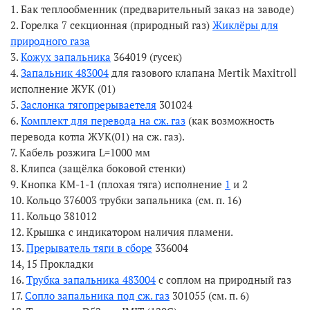
1. Бак теплообменник (предварительный заказ на заводе)
2. Горелка 7 секционная (природный газ)
Жиклёры для
природного газа
3.
Кожух запальника
364019 (гусек)
4.
Запальник 483004
для газового клапана Mertik Maxitroll
исполнение ЖУК (01)
5.
Заслонка тягопрерываетеля
301024
6.
Комплект для перевода на сж. газ
(как возможность
перевода котла ЖУК(01) на сж. газ).
7. Кабель розжига L=1000 мм
8. Клипса (защёлка боковой стенки)
9. Кнопка КМ-1-1 (плохая тяга) исполнение
1
и 2
10. Кольцо 376003 трубки запальника (см. п. 16)
11. Кольцо 381012
12. Крышка с индикатором наличия пламени.
13.
Прерыватель тяги в сборе
336004
14, 15 Прокладки
16.
Трубка запальника 483004
с соплом на природный газ
17.
Сопло запальника под сж. газ
301055 (см. п. 6)