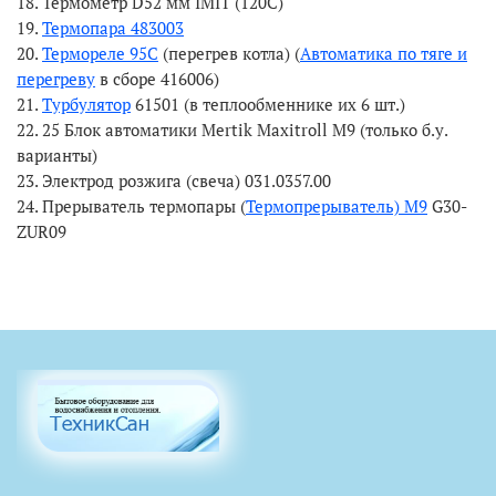
18. Термометр D52 мм IMIT (120C)
19.
Термопара 483003
20.
Термореле 95С
(перегрев котла) (
Автоматика по тяге и
перегреву
в сборе 416006)
21.
Турбулятор
61501 (в теплообменнике их 6 шт.)
22. 25 Блок автоматики Mertik Maxitroll М9 (только б.у.
варианты)
23. Электрод розжига (свеча) 031.0357.00
24. Прерыватель термопары (
Термопрерыватель) М9
G30-
ZUR09