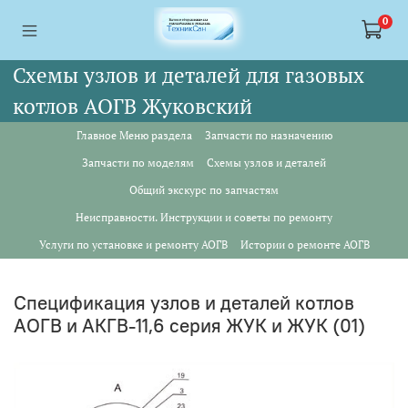
<a href="https://webmaster.yandex.ru/siteinfo/?site=https://www.tskl.ru
<a href="https://webmaster.yandex.ru/siteinfo/?site=https://www.tskl.ru
0
Схемы узлов и деталей для газовых
котлов АОГВ Жуковский
Главное Меню раздела
Запчасти по назначению
Запчасти по моделям
Схемы узлов и деталей
Общий экскурс по запчастям
Неисправности. Инструкции и советы по ремонту
Услуги по установке и ремонту АОГВ
Истории о ремонте АОГВ
Спецификация узлов и деталей котлов
АОГВ и АКГВ-11,6 серия ЖУК и ЖУК (01)